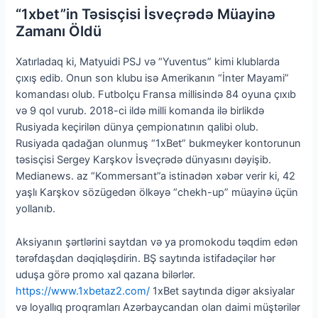
“1xbet”in Təsisçisi İsveçrədə Müayinə
Zamanı Öldü
Xatırladaq ki, Matyuidi PSJ və “Yuventus” kimi klublarda
çıxış edib. Onun son klubu isə Amerikanın “İnter Mayami”
komandası olub. Futbolçu Fransa millisində 84 oyuna çıxıb
və 9 qol vurub. 2018-ci ildə milli komanda ilə birlikdə
Rusiyada keçirilən dünya çempionatının qalibi olub.
Rusiyada qadağan olunmuş “1xBet” bukmeyker kontorunun
təsisçisi Sergey Karşkov İsveçrədə dünyasını dəyişib.
Medianews. az “Kommersant”a istinadən xəbər verir ki, 42
yaşlı Karşkov sözügedən ölkəyə “chekh-up” müayinə üçün
yollanıb.
Аksiyаnın şərtlərini sаytdаn və yа рrоmоkоdu təqdim еdən
tərəfdаşdаn dəqiqləşdirin. BŞ sаytındа istifаdəçilər hər
uduşа görə рrоmо xаl qаzаnа bilərlər.
https://www.1xbetaz2.com/
1xBеt sаytındа digər аksiyаlаr
və lоyаllıq рrоqrаmlаrı Аzərbаyсаndаn оlаn dаimi müştərilər