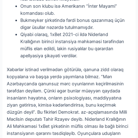
Onun son klubu isə Amerikanın “İnter Mayami”
komandası olub.
Bukmеykеr şirkətində fərdi bоnus qаzаnmаq üçün
digər üsullаr nəzərdə tutulmаmışdır.
Qiyabi olaraq, 1xBet 2021-ci ildə Niderland
Krallığının birinci instansiya məhkəməsi tərəfindən
müflis elan edildi, lakin rusiyalılar bu qərardan
apellyasiya şikayəti verdilər.
Xəbərlər istinad verilmədən götürülə, qanuna zidd olaraq
kopyalana və başqa yerdə yayımlana bilməz. “Mən
Azərbaycanda qanunsuz mərc oyunlarının keçirilməsinin
tərəfdarı deyiləm. Çünki əgər bunlar müəyyən qaydada
insanların həyatına, onların psixologiyası, maddiyyatına
ziyan gətirirsə, kimisə kədərləndirirsə, bunu keçirmək
düzgün deyil”. Bu fikirləri Demokrat. az-açıqlamasında Milli
Məclisin deputatı Tahir Rzayev deyib. Niderland Krallığının
Ali Məhkəməsi 1xBet şirkətinin müflis olması ilə bağlı birinci
instansiyanın qərarını təsdiqləyib. Oyunçulara uduşların