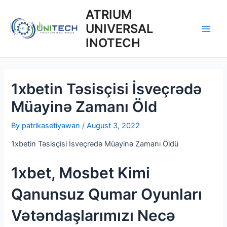
Skip
ATRIUM
to
UNIVERSAL
content
Main
INOTECH
Men
1xbetin Təsisçisi İsveçrədə
Müayinə Zamanı Öld
By
patrikasetiyawan
/
August 3, 2022
1xbetin Təsisçisi İsveçrədə Müayinə Zamanı Öldü
1xbet, Mosbet Kimi
Qanunsuz Qumar Oyunları
Vətəndaşlarımızı Necə