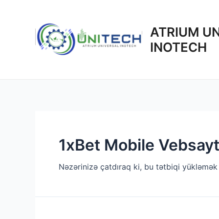
Skip
to
ATRIUM U
content
INOTECH
1xBet Mobile Vebsayt
Nəzərinizə çatdıraq ki, bu tətbiqi yükləmək