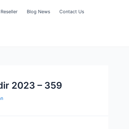
Reseller
Blog News
Contact Us
dir 2023 – 359
an