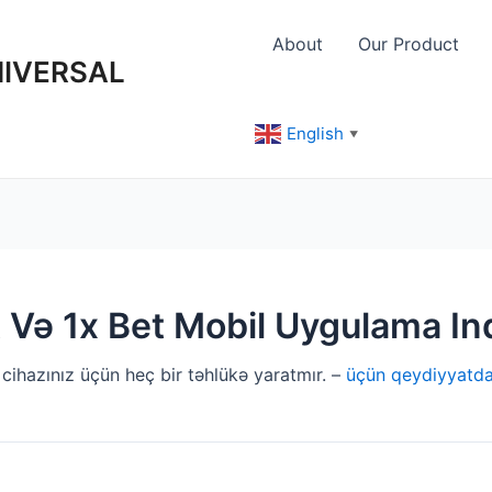
About
Our Product
NIVERSAL
English
▼
 Və 1x Bet Mobil Uygulama In
 cihazınız üçün heç bir təhlükə yaratmır. –
üçün qeydiyyatd