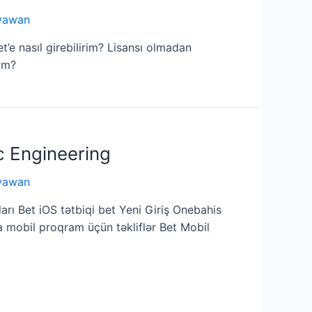
iyawan
t’e nasıl girebilirim? Lisansı olmadan
rim?
c Engineering
iyawan
arı Bet iOS tətbiqi bet Yeni Giriş Onebahis
 mobil proqram üçün təkliflər Bet Mobil