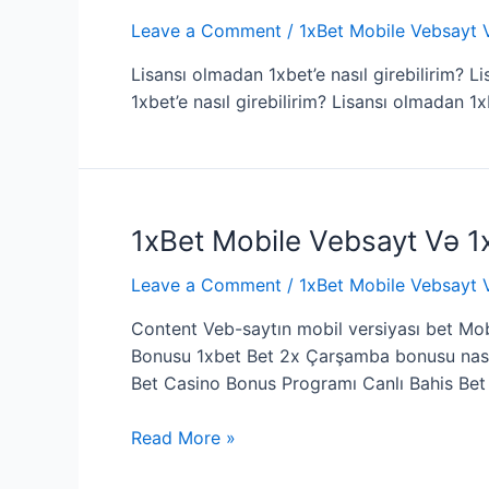
Leave a Comment
/
1xBet Mobile Vebsayt 
Lisansı olmadan 1xbet’e nasıl girebilirim? L
1xbet’e nasıl girebilirim? Lisansı olmadan 1x
1xBet Mobile Vebsayt Və 1
Leave a Comment
/
1xBet Mobile Vebsayt 
Content Veb-saytın mobil versiyası bet Mobi
Bonusu 1xbet Bet 2x Çarşamba bonusu nasıl 
Bet Casino Bonus Programı Canlı Bahis Be
1xBet
Read More »
Mobile