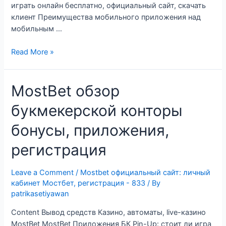
играть онлайн бесплатно, официальный сайт, скачать
клиент Преимущества мобильного приложения над
мобильным …
Официальное
Read More »
приложение
Мостбет,
MostBet обзор
скачать
приложение
букмекерской конторы
mostbet
на
бонусы, приложения,
андроид
регистрация
Leave a Comment
/
Mostbet официальный сайт: личный
кабинет Мостбет, регистрация - 833
/ By
patrikasetiyawan
Content Вывод средств Казино, автоматы, live-казино
MostBet MostBet Приложения БК Pin-Up: стоит ли игра