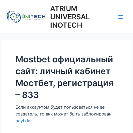
Skip
ATRIUM
to
UNIVERSAL
content
Main
INOTECH
Men
Mostbet официальный
сайт: личный кабинет
Мостбет, регистрация
– 833
Если аккаунтом будет пользоваться не ее
создатель, то акк может быть заблокирован. –
paytida