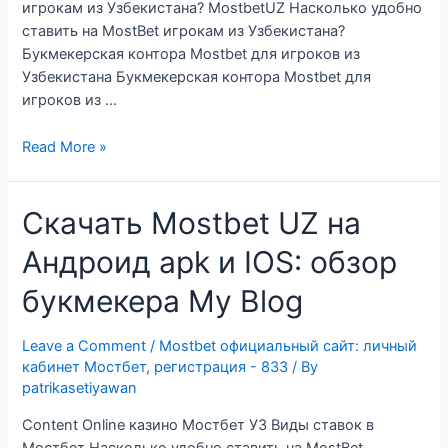
игрокам из Узбекистана? MostbetUZ Насколько удобно
ставить на MostBet игрокам из Узбекистана?
Букмекерская контора Mostbet для игроков из
Узбекистана Букмекерская контора Mostbet для
игроков из …
Read More »
Скачать Mostbet UZ на
Андроид apk и IOS: обзор
букмекера My Blog
Leave a Comment
/
Mostbet официальный сайт: личный
кабинет Мостбет, регистрация - 833
/ By
patrikasetiyawan
Content Online казино Мостбет УЗ Виды ставок в