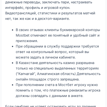
денежные переводы, заключать пари, настраивать
интерфейс, профиль и игровой купон.
Видеотрансляций, статистики и результатов матчей
нет, так же как и в десктоп-варианте.
В своих отзывах клиенты букмекерской конторы
Mostbet отмечают ее понятный и удобный сайт и
приложения.
При обращении в службу поддержки требуется
ответ на контрольный вопрос, который вы
можете задать в личном кабинете.
В Казахстане деятельность казино разрешена
только на специально выделенных территориях
(“Капчагай”, Алматинская область) Деятельность
онлайн площадок строго запрещена.
При пополнении счета в Мостбет игроку нужно
помнить о том, что платежные реквизиты игрока
должны совпадать с данными в анкете.
Если гемблер не успеет остановить игру до падения