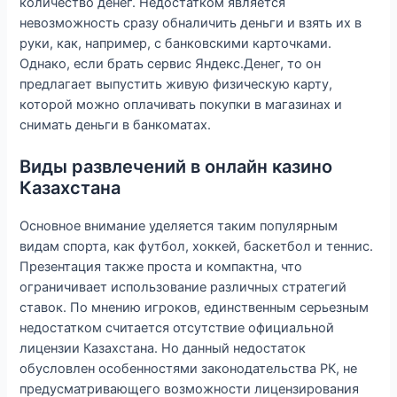
количество денег. Недостатком является
невозможность сразу обналичить деньги и взять их в
руки, как, например, с банковскими карточками.
Однако, если брать сервис Яндекс.Денег, то он
предлагает выпустить живую физическую карту,
которой можно оплачивать покупки в магазинах и
снимать деньги в банкоматах.
Виды развлечений в онлайн казино
Казахстана
Основное внимание уделяется таким популярным
видам спорта, как футбол, хоккей, баскетбол и теннис.
Презентация также проста и компактна, что
ограничивает использование различных стратегий
ставок. По мнению игроков, единственным серьезным
недостатком считается отсутствие официальной
лицензии Казахстана. Но данный недостаток
обусловлен особенностями законодательства РК, не
предусматривающего возможности лицензирования