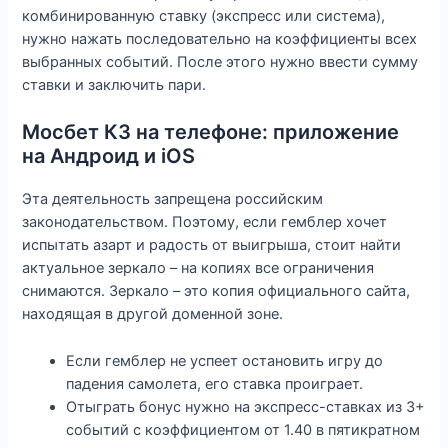
комбинированную ставку (экспресс или система),
нужно нажать последовательно на коэффициенты всех
выбранных событий. После этого нужно ввести сумму
ставки и заключить пари.
Мосбет КЗ на телефоне: приложение
на Андроид и iOS
Эта деятельность запрещена российским
законодательством. Поэтому, если гемблер хочет
испытать азарт и радость от выигрыша, стоит найти
актуальное зеркало – на копиях все ограничения
снимаются. Зеркало – это копия официального сайта,
находящая в другой доменной зоне.
Если гемблер не успеет остановить игру до
падения самолета, его ставка проиграет.
Отыграть бонус нужно на экспресс-ставках из 3+
событий с коэффициентом от 1.40 в пятикратном