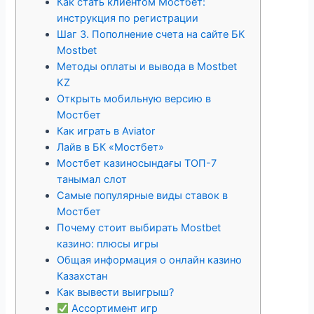
Как стать клиентом Мостбет:
инструкция по регистрации
Шаг 3. Пополнение счета на сайте БК
Mostbet
Методы оплаты и вывода в Mostbet
KZ
Открыть мобильную версию в
Мостбет
Как играть в Aviator
Лайв в БК «Мостбет»
Мостбет казиносындағы ТОП-7
танымал слот
Самые популярные виды ставок в
Мостбет
Почему стоит выбирать Mostbet
казино: плюсы игры
Общая информация о онлайн казино
Казахстан
Как вывести выигрыш?
Ассортимент игр