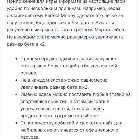
Приложение для игры в формате на настоящие пари
удобно по нескольким причинам. Например, через
онлайн-систему Perfect Money сделать это легко за
пару секунд. Еще один способ играть в Aviator и
регулярно выигрывать – это стратегия Мартингейла.
Не в каждом слоте можно равномерно увеличивать
размер бета в х2.
Причем нередко администрация запускает
розыгрыши бонус-опций на бездепозитной
основе.
Не в каждом слоте можно равномерно
увеличивать размер бета в х2.
Именно здесь можно поставить любые ставки на
спортивные события, а затем сыграть в
увлекательные слоты, которые здесь
представлены в огромном выборе.
По количеству событий и маркетам сайт для
мобильных не отличается от официального
ресурса.