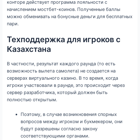
конторе действует программа лояльности с
начислением мостбет-коинов. Полученные баллы
можно обменивать на бонусные деньги для бесплатных
пари.
Техподдержка для игроков с
Казахстана
В частности, результат каждого раунда (то есть
возможность вылета самолета) не создается на
серверах виртуального казино. В то время, когда
игроки участвовали в раунде, это происходит через
сервер разработчика, который должен быть
полностью открытым.
Поэтому, в случае возникновения спорных
вопросов между игроком и букмекером, они
будут разрешены согласно закону
соответствующими органами.