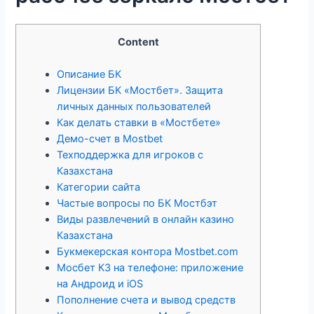
Content
Описание БК
Лицензии БК «Мостбет». Защита
личных данных пользователей
Как делать ставки в «Мостбете»
Демо-счет в Mostbet
Техподдержка для игроков с
Казахстана
Категории сайта
Частые вопросы по БК Мостбэт
Виды развлечений в онлайн казино
Казахстана
Букмекерская контора Mostbet.com
Мосбет КЗ на телефоне: приложение
на Андроид и iOS
Пополнение счета и вывод средств