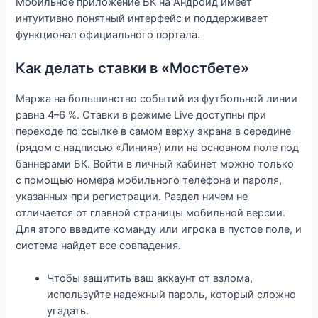
Мобильное приложение БК на Андроид имеет
интуитивно понятный интерфейс и поддерживает
функционал официального портала.
Как делать ставки в «Мостбете»
Маржа на большинство событий из футбольной линии
равна 4–6 %. Ставки в режиме Live доступны при
переходе по ссылке в самом верху экрана в середине
(рядом с надписью «Линия») или на основном поле под
баннерами БК. Войти в личный кабинет можно только
с помощью номера мобильного телефона и пароля,
указанных при регистрации. Раздел ничем не
отличается от главной страницы мобильной версии.
Для этого введите команду или игрока в пустое поле, и
система найдет все совпадения.
Чтобы защитить ваш аккаунт от взлома,
используйте надежный пароль, который сложно
угадать.