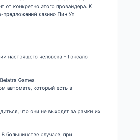
т от конкретно этого провайдера. К
о-предложений казино Пин Уп
рии настоящего человека – Гонсало
Belatra Games.
м автомате, который есть в
диться, что они не выходят за рамки их
В большинстве случаев, при