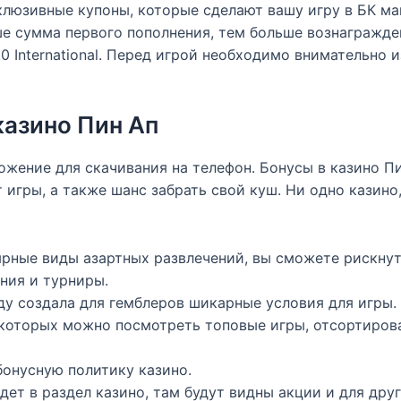
клюзивные купоны, которые сделают вашу игру в БК м
ше сумма первого пополнения, тем больше вознагражде
.0 International. Перед игрой необходимо внимательно 
азино Пин Ап
ожение для скачивания на телефон. Бонусы в казино П
 игры, а также шанс забрать свой куш. Ни одно казино
рные виды азартных развлечений, вы сможете рискнуть
ния и турниры.
ду создала для гемблеров шикарные условия для игры.
оторых можно посмотреть топовые игры, отсортирова
бонусную политику казино.
дет в раздел казино, там будут видны акции и для дру