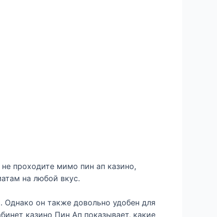
 не проходите мимо пин ап казино,
атам на любой вкус.
 Однако он также довольно удобен для
бинет казино Пин Ап показывает, какие