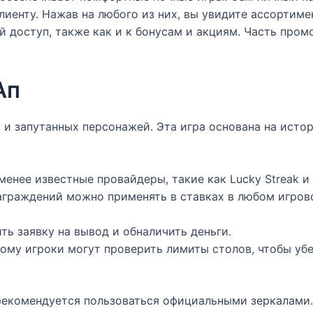
иенту. Нажав на любого из них, вы увидите ассортимен
 доступ, также как и к бонусам и акциям. Часть пром
Ап
в и запутанных персонажей. Эта игра основана на исто
менее известные провайдеры, такие как Lucky Streak и 
граждений можно применять в ставках в любом игрово
ь заявку на вывод и обналичить деньги.
ому игроки могут проверить лимиты столов, чтобы убе
рекомендуется пользоваться официальными зеркалами. 