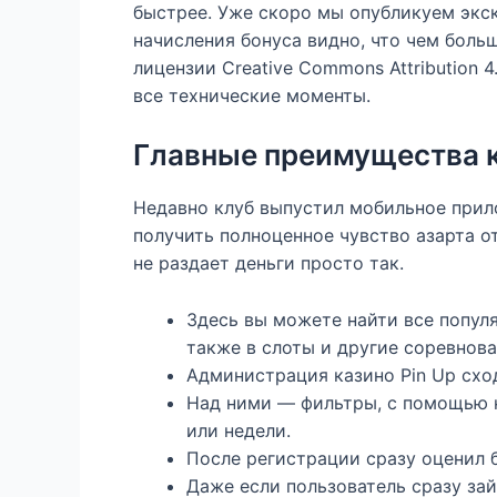
быстрее. Уже скоро мы опубликуем экс
начисления бонуса видно, что чем боль
лицензии Creative Commons Attribution 4
все технические моменты.
Главные преимущества к
Недавно клуб выпустил мобильное прил
получить полноценное чувство азарта от
не раздает деньги просто так.
Здесь вы можете найти все популя
также в слоты и другие соревнова
Администрация казино Pin Up схо
Над ними — фильтры, с помощью к
или недели.
После регистрации сразу оценил 
Даже если пользователь сразу зай