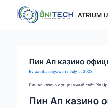
Skip
to
ATRIUM U
content
Пин Ап казино офиц
By
patrikasetiyawan
/
July 5, 2022
Пин Ап казино официальный сайт Pin Up
Пин Ап казино о