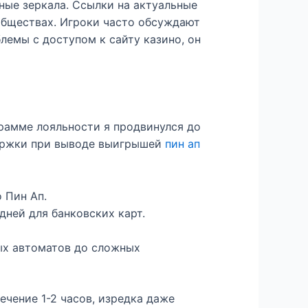
ные зеркала. Ссылки на актуальные
обществах. Игроки часто обсуждают
лемы с доступом к сайту казино, он
грамме лояльности я продвинулся до
держки при выводе выигрышей
пин ап
о Пин Ап.
дней для банковских карт.
ых автоматов до сложных
ечение 1-2 часов, изредка даже