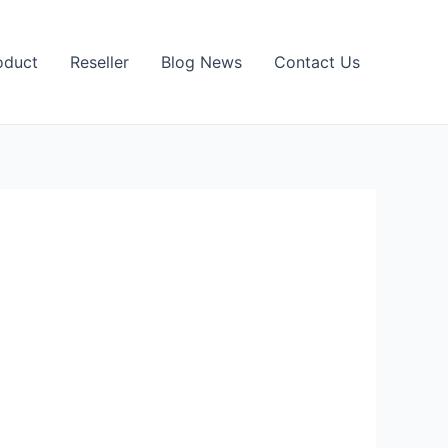
oduct
Reseller
Blog News
Contact Us