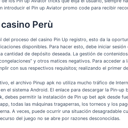
 los Pin up Aviator tricks que elija el usuario, siempre ha
 introducir el Pin up Aviator promo code para recibir rec
 casino Perù
ial del proceso del casino Pin Up registro, esto da la opor
icaciones disponibles. Para hacer esto, debe iniciar sesió
 la cantidad de depósito deseada. La gestión de contenido
congelaciones” y otros matices negativos. Para acceder a l
lir con sus respectivos requisitos; realizando el primer de
tivo, el archivo Pinup apk no utiliza mucho tráfico de Inte
en el sistema Android. El enlace para descargar la Pin-up b
k, debes permitir la instalación de Pin up bet apk desde fu
p app, todas las máquinas tragaperras, los torneos y los pa
rna. A veces, puede ocurrir una situación desagradable c
 recurso del juego no se abre por razones desconocidas.