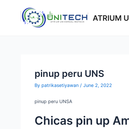
Skip
to
ATRIUM U
content
pinup peru UNS
By
patrikasetiyawan
/
June 2, 2022
pinup peru UNSA
Chicas pin up Am