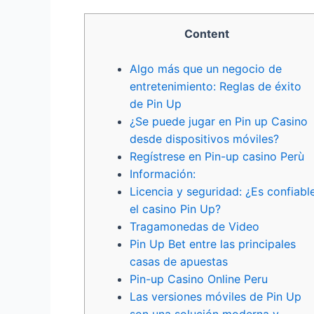
Content
Algo más que un negocio de
entretenimiento: Reglas de éxito
de Pin Up
¿Se puede jugar en Pin up Casino
desde dispositivos móviles?
Regístrese en Pin-up casino Perù
Información:
Licencia y seguridad: ¿Es confiabl
el casino Pin Up?
Tragamonedas de Video
Pin Up Bet entre las principales
casas de apuestas
Pin-up Casino Online Peru
Las versiones móviles de Pin Up