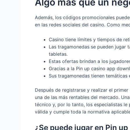
Algo más que un nego
Además, los códigos promocionales pueden 
en las redes sociales del casino. Como medi
Casino tiene límites y tiempos de re
Las tragamonedas se pueden jugar t
tabletas.
Estas ofertas brindan a los jugador
Gracias a la Pin up casino app downl
Sus tragamonedas tienen temáticas 
Después de registrarse y realizar el prime
una de las más rentables del mercado. Una
técnico y, por lo tanto, los especialistas 
válida y cumple toda la normativa aplicabl
¿Se puede jugar en Pin up