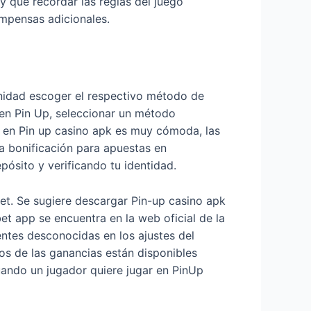
y que recordar las reglas del juego
ompensas adicionales.
tunidad escoger el respectivo método de
n en Pin Up, seleccionar un método
s en Pin up casino apk es muy cómoda, las
a bonificación para apuestas en
pósito y verificando tu identidad.
rnet. Se sugiere descargar Pin-up casino apk
et app se encuentra en la web oficial de la
entes desconocidas en los ajustes del
gos de las ganancias están disponibles
uando un jugador quiere jugar en PinUp