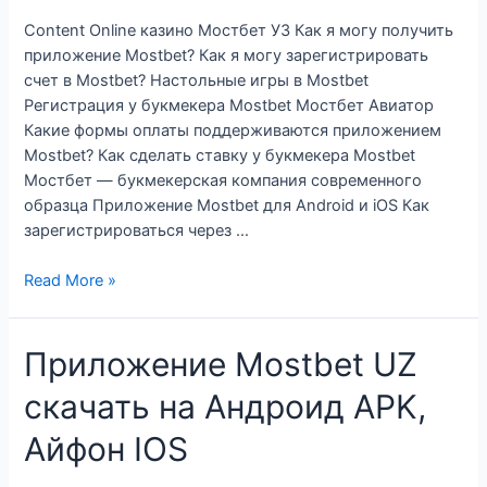
Content Online казино Мостбет УЗ Как я могу получить
приложение Mostbet? Как я могу зарегистрировать
счет в Mostbet? Настольные игры в Mostbet
Регистрация у букмекера Mostbet Мостбет Авиатор
Какие формы оплаты поддерживаются приложением
Mostbet? Как сделать ставку у букмекера Mostbet
Мостбет — букмекерская компания современного
образца Приложение Mostbet для Android и iOS Как
зарегистрироваться через …
Официальное
Read More »
приложение
Мостбет,
Приложение Mostbet UZ
скачать
приложение
скачать на Андроид APK,
mostbet
на
Айфон IOS
андроид