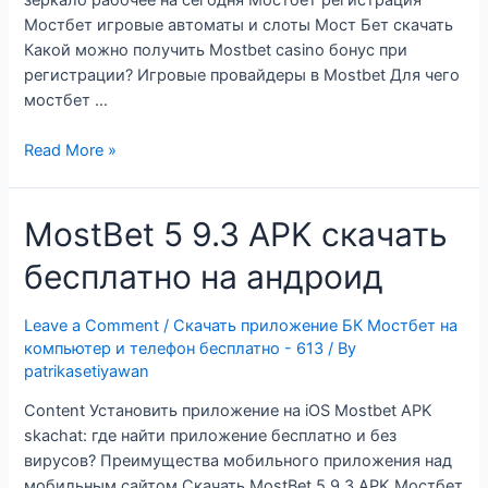
Olam,
Мостбет игровые автоматы и слоты Мост Бет скачать
Tarjima
Какой можно получить Mostbet casino бонус при
Kinolar
регистрации? Игровые провайдеры в Mostbet Для чего
2023,
мостбет …
Uzbek
Tilida
Скачать
Read More »
Kinolar,
Мостбет
Premyeralar
Узбекистан
2019-
MostBet 5 9.3 APK скачать
skachat
2021-
Mostbet
бесплатно на андроид
2022-
Android
2023,
apk,
Фильмы,
IOS
Leave a Comment
/
Скачать приложение БК Мостбет на
Сериалы,
компьютер и телефон бесплатно - 613
/ By
patrikasetiyawan
O’zbekcha
Tarjima
Content Установить приложение на iOS Mostbet APK
2023,
skachat: где найти приложение бесплатно и без
O’zbek
вирусов? Преимущества мобильного приложения над
Tilida,
мобильным сайтом Скачать MostBet 5.9.3 APK Мостбет