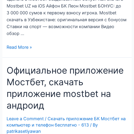
Mostbet UZ на iOS Айфон БК Леон Mostbet БОНУС: до
Tas-
3 000 000 сумов к первому взносу игрока. Mostbet
ix
скачать в Узбекистане: оригинальная версия с бонусом
Filmlar,
Ставки на спорт — возможности компании Видео
Программы,
обзор …
O`zbekcha
Tarjima,
Cafe
Tas-
Read More »
Master
ix,
Story
Besplatno,
Официальное приложение
скачать
O`zbek
1
Tilida,
Мостбет, скачать
2.5
Uzbek
APK
Tilida,
приложение mostbet на
на
Tas-
Android
ix
андроид
2020,
2021,
Leave a Comment
/
Скачать приложение БК Мостбет на
2022
компьютер и телефон бесплатно - 613
/ By
patrikasetiyawan