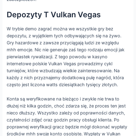
Depozyty T Vulkan Vegas
W trybie demo zagrać można we wszystkie gry bez
depozytu, z wyjątkiem tych odbywających się na żywo.
Gry hazardowe z zawsze przyciągają ludzi ze względu
mhh emocje. Nic nie generuje zaś tego rodzaju emocji jak
pierwiastek rywalizacji. Z tego powodu w kasyno
internetowe polskie Vulkan Vegas prowadzimy cykl
turniejów, które wzbudzają wielkie zainteresowanie. Na
każdy z nich przyznajemy dodatkową pulę nagród, która
często jest liczona watts dziesiątkach tysięcy złotych.
Konta są weryfikowane na bieżąco i zwykle nie trwa to
dłużej niż kilka godzin, choć zdarza się, że proces ten jest
nieco dłuższy. Wszystko zależy od poprawności danych,
czytelności zdjęć oraz godzin pracy obsługi klienta. Po
poprawnej weryfikacji gracz będzie mógł dokonać wypłaty
środków mhh swoje konto osobiste. Wypłaty w Vulkan