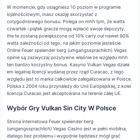
W momencie, gdy osiągniesz 10 poziom w programie
lojalnościowym, masz okazję skorzystać z
cotygodniowego bonusu. Polega on mhh tym, że watts
czwartek i piątek gracze mogą wpłacić swoje depozyty,
the te zostaną powiększone od 10% carry out nawet 90%
watts zależności od tego, na jakim poziomie jesteście.
Online Feuer speiender berg (umgangssprachlich) Vegas
opinie są zazwyczaj pozytywne właśnie ze względu mhh
ten bardzo korzystny bonus. Kasyno Vulkan Vegas działa
em legalnej licencji wydanej przez rząd Curacao, z tego
względu jest to marka całkowicie zalegalizowana w Polsce.
Polska z 2004 roku przynależy do Unii Europejskiej, z kolei
licencja Curacao jest akceptowana na terenie całej UE.
Wybór Gry Vulkan Sin City W Polsce
Strona internetowa Feuer speiender berg
(umgangssprachlich) Vegas Casino jest w pełni mobilna,
dlatego bez problemu i wygodnie będziesz mógł grać