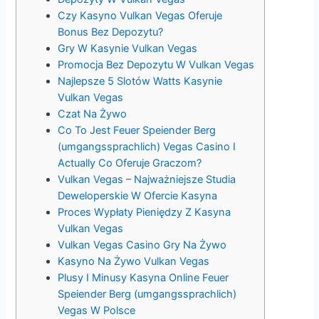
Czy Kasyno Vulkan Vegas Oferuje
Bonus Bez Depozytu?
Gry W Kasynie Vulkan Vegas
Promocja Bez Depozytu W Vulkan Vegas
Najlepsze 5 Slotów Watts Kasynie
Vulkan Vegas
Czat Na Żywo
Co To Jest Feuer Speiender Berg
(umgangssprachlich) Vegas Casino I
Actually Co Oferuje Graczom?
Vulkan Vegas – Najważniejsze Studia
Deweloperskie W Ofercie Kasyna
Proces Wypłaty Pieniędzy Z Kasyna
Vulkan Vegas
Vulkan Vegas Casino Gry Na Żywo
Kasyno Na Żywo Vulkan Vegas
Plusy I Minusy Kasyna Online Feuer
Speiender Berg (umgangssprachlich)
Vegas W Polsce