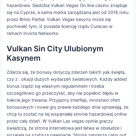
hazardowe. Siedziba Vulkan Vegas On line casino znajduje
się na Cyprze, a sama marka zarządzana jest od 2016 roku
przez Brivio Partial. Vulkan Vegas kasyno może się
pochwalić tym, iż posiada licencję rządu Curacao w
ramach Invicta Networks.
Vulkan Sin City Ulubionym
Kasynem
Zdarza się, że bonusy dotyczą zdarzeń takich yak święta,
czy z . okazji dużych wydarzeń światowych. Każdy added
bonus rządzi się własnym regulaminem i trzeba
szczegółowo go przeczytać, aby nie popełnić błędu w
trakcie jego trwania. Przyjazny interfejs, mnóstwo ofert
bonusowych i nowe gry prawie każdego dnia sprawiają, że
chcę tu zostać na tej wspaniałej stronie hazardowej online
przez cały dzień. W Vulkan Las vegas opinie graczy
świadczą, że strona internetowa jest łatwa w obsłudze i
pozwala na szybszą nawigację. Strona zaprasza carry out