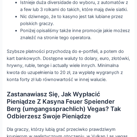
Istnieje duża diversidade do wyboru, z automatów z
a few lub 3 rolkami do takich, które mają dwie siatki.
Nic dziwnego, że to kasyno jest tak lubiane przez
polskich graczy.
Poniżej opisaliśmy także inne promocje jakie możesz
znaleźć na stronie tego operatora.
Szybsze płatności przychodzą do e-portfeli, a potem do
kart bankowych. Dostępne waluty to dolary, euro, złotówki,
hrywny, ruble, tenge i actually wiele innych. Minimalna
kwota do uzupełnienia to 20 zł, za wypłatę wygranych z
konta forty zł lub równowartość w innej walucie.
Zastanawiasz Się, Jak Wypłacić
Pieniądze Z Kasyna Feuer Speiender
Berg (umgangssprachlich) Vegas? Tak
Odbierzesz Swoje Pieniądze
Dla graczy, którzy lubią grać przeciwko prawdziwym
krupierom w realistycznym otoczeniu, w Vulkan Las vegas