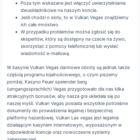
Poza tym wskazane jest włączyć uwierzytelnianie
dwuskładnikowe na naszym koncie.
Jeśli chodzi o sloty, to w Vulkan Vegas znajdziemy
ich całe mnóstwo.
W przypadku problemów można zgłosić się do
ekspertów, który są dostępny na czacie na żywo,
skorzystać z pomocy telefonicznej lub wysłać
wiadomość e-mailową.
W kasynie Vulkan Vegas darmowe obroty są jednak także
częścią programu lojalnościowego, o czym piszemy
poniżej. Kasyno Feuer speiender berg
(umgangssprachlich) Vegas przygotowało dla nas kilka
atrakcyjnych bonusów, aby nasza gra układała się po
naszej myśli. Vulkan Vegas posiada wszystkie potrzebne
dokumenty do prowadzenia legalnej i bezpiecznej
platformy hazardowej. Vulkan Las vegas jest legalnie
działającym kasynem internetowym, wyposażonym w
odpowiednie licencje oraz nowoczesne systemy
zabezpieczeń.