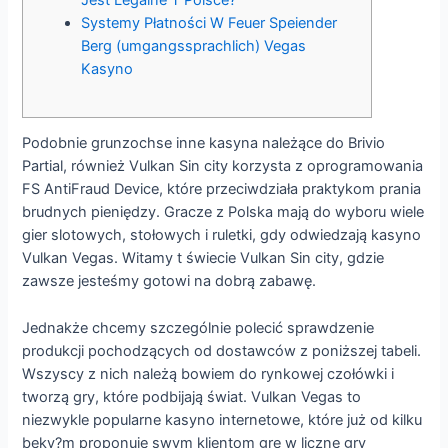
Jest Legalne T Polsce?
Systemy Płatności W Feuer Speiender
Berg (umgangssprachlich) Vegas
Kasyno
Podobnie grunzochse inne kasyna należące do Brivio
Partial, również Vulkan Sin city korzysta z oprogramowania
FS AntiFraud Device, które przeciwdziała praktykom prania
brudnych pieniędzy. Gracze z Polska mają do wyboru wiele
gier slotowych, stołowych i ruletki, gdy odwiedzają kasyno
Vulkan Vegas. Witamy t świecie Vulkan Sin city, gdzie
zawsze jesteśmy gotowi na dobrą zabawę.
Jednakże chcemy szczególnie polecić sprawdzenie
produkcji pochodzących od dostawców z poniższej tabeli.
Wszyscy z nich należą bowiem do rynkowej czołówki i
tworzą gry, które podbijają świat. Vulkan Vegas to
niezwykle popularne kasyno internetowe, które już od kilku
bekv?m proponuje swym klientom grę w liczne gry