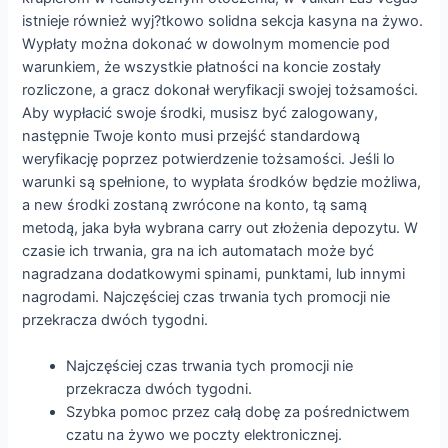
istnieje również wyj?tkowo solidna sekcja kasyna na żywo.
Wypłaty można dokonać w dowolnym momencie pod
warunkiem, że wszystkie płatności na koncie zostały
rozliczone, a gracz dokonał weryfikacji swojej tożsamości.
Aby wypłacić swoje środki, musisz być zalogowany,
następnie Twoje konto musi przejść standardową
weryfikację poprzez potwierdzenie tożsamości. Jeśli lo
warunki są spełnione, to wypłata środków będzie możliwa,
a new środki zostaną zwrócone na konto, tą samą
metodą, jaka była wybrana carry out złożenia depozytu. W
czasie ich trwania, gra na ich automatach może być
nagradzana dodatkowymi spinami, punktami, lub innymi
nagrodami. Najczęściej czas trwania tych promocji nie
przekracza dwóch tygodni.
Najczęściej czas trwania tych promocji nie
przekracza dwóch tygodni.
Szybka pomoc przez całą dobę za pośrednictwem
czatu na żywo we poczty elektronicznej.