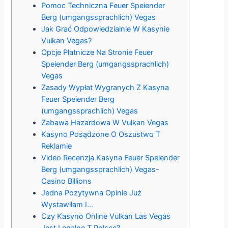
Pomoc Techniczna Feuer Speiender
Berg (umgangssprachlich) Vegas
Jak Grać Odpowiedzialnie W Kasynie
Vulkan Vegas?
Opcje Płatnicze Na Stronie Feuer
Speiender Berg (umgangssprachlich)
Vegas
Zasady Wypłat Wygranych Z Kasyna
Feuer Speiender Berg
(umgangssprachlich) Vegas
Zabawa Hazardowa W Vulkan Vegas
Kasyno Posądzone O Oszustwo T
Reklamie
Video Recenzja Kasyna Feuer Speiender
Berg (umgangssprachlich) Vegas-
Casino Billions
Jedna Pozytywna Opinie Już
Wystawiłam I…
Czy Kasyno Online Vulkan Las Vegas