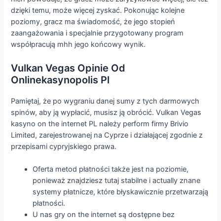
dzięki temu, może więcej zyskać. Pokonując kolejne
poziomy, gracz ma świadomość, że jego stopień
zaangażowania i specjalnie przygotowany program
współpracują mhh jego końcowy wynik.
Vulkan Vegas Opinie Od
Onlinekasynopolis Pl
Pamiętaj, że po wygraniu danej sumy z tych darmowych
spinów, aby ją wypłacić, musisz ją obrócić. Vulkan Vegas
kasyno on the internet PL należy perform firmy Brivio
Limited, zarejestrowanej na Cyprze i działającej zgodnie z
przepisami cypryjskiego prawa.
Oferta metod płatności także jest na poziomie,
ponieważ znajdziesz tutaj stabilne i actually znane
systemy płatnicze, które błyskawicznie przetwarzają
płatności.
U nas gry on the internet są dostępne bez