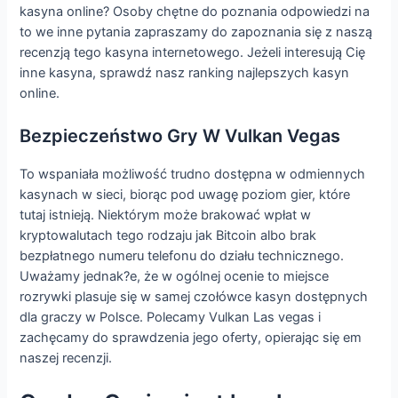
kasyna online? Osoby chętne do poznania odpowiedzi na
to we inne pytania zapraszamy do zapoznania się z naszą
recenzją tego kasyna internetowego. Jeżeli interesują Cię
inne kasyna, sprawdź nasz ranking najlepszych kasyn
online.
Bezpieczeństwo Gry W Vulkan Vegas
To wspaniała możliwość trudno dostępna w odmiennych
kasynach w sieci, biorąc pod uwagę poziom gier, które
tutaj istnieją. Niektórym może brakować wpłat w
kryptowalutach tego rodzaju jak Bitcoin albo brak
bezpłatnego numeru telefonu do działu technicznego.
Uważamy jednak?e, że w ogólnej ocenie to miejsce
rozrywki plasuje się w samej czołówce kasyn dostępnych
dla graczy w Polsce. Polecamy Vulkan Las vegas i
zachęcamy do sprawdzenia jego oferty, opierając się em
naszej recenzji.