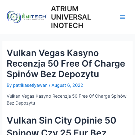
Skip
ATRIUM
to
UNIVERSAL
content
Main
INOTECH
Men
Vulkan Vegas Kasyno
Recenzja 50 Free Of Charge
Spinów Bez Depozytu
By
patrikasetiyawan
/
August 6, 2022
Vulkan Vegas Kasyno Recenzja 50 Free Of Charge Spinów
Bez Depozytu️
Vulkan Sin City Opinie 50
Spinow Czy 25 Eur Bez