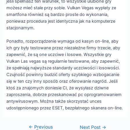
jeśli spełniasz ten warunek, to wszystkie ulubione gry
możesz mieć stale przy sobie. Vulkan Vegas wypłaty ze
smartfona również są bardzo proste do wykonania,
poniewaz procedura jest identyczna jak na komputerze
stacjonarnym.
Ponadto, rozporządzenie wymaga od kasyn on-line, aby
ich gry były testowane przez niezależne firmy trzecie, aby
zapewnić, że są one uczciwe i losowe. Wszystkie gry
Vulkan Las vegas są regularnie testowane, aby zapewnić,
że spełniają najwyższe standardy uczciwości i losowości.
Czujność powinny budzić oferty szybkiego wzbogacanie
się w ten czy inny sposób oraz oferowanie nagród. Jeśli
ktoś za znajomych doniesie Ci, że wysyłasz dziwne
zaproszenia, dobrze przeskanować pc oprogramowaniem
antywirusowym. Można także skorzystać unces
udostępnionego przez ESET, bezpłatnego skanera on-line.
←
Previous
Post
Next Post
→