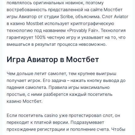
появлялось оригинальных новинок, поэтому
востребованность представленной на сайте Мостбет
игры Авиатор от студии Scribe, объяснима. Слот Aviator
в казино Mostbet использует криптографическую
технологию под названием «Provably Fair». Технология
гарантирует 100% честную игру и указывает на то, что
вмешаться в результат процесса невозможно.
Игра Авиатор в Мостбет
Чем дольше летит самолет, тем крупнее выигрыш
получает игрок. Его задача – нажать кнопку вывода до
падения самолета. Правила игры максимально
простые, с ними разберется каждый посетитель
казино Мостбет.
Если посетитель casino уже протестировал слот, он
переходит к платной версии. Подразумевает
прохождение регистрации и пополнение счета. Чтобы