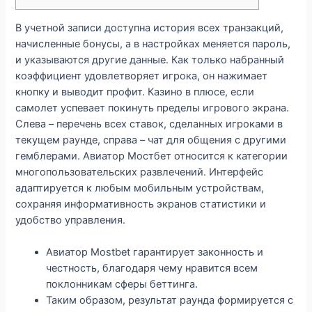
В учетной записи доступна история всех транзакций,
начисленные бонусы, а в настройках меняется пароль,
и указываются другие данные. Как только набранный
коэффициент удовлетворяет игрока, он нажимает
кнопку и выводит профит. Казино в плюсе, если
самолет успевает покинуть пределы игрового экрана.
Слева – перечень всех ставок, сделанных игроками в
текущем раунде, справа – чат для общения с другими
гемблерами. Авиатор Мостбет относится к категории
многопользовательских развлечений. Интерфейс
адаптируется к любым мобильным устройствам,
сохраняя информативность экранов статистики и
удобство управления.
Авиатор Mostbet гарантирует законность и
честность, благодаря чему нравится всем
поклонникам сферы беттинга.
Таким образом, результат раунда формируется с