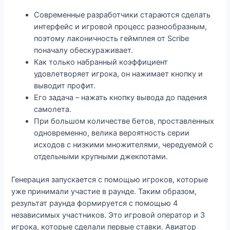
Современные разработчики стараются сделать
интерфейс и игровой процесс разнообразным,
поэтому лаконичность геймплея от Scribe
поначалу обескураживает.
Как только набранный коэффициент
удовлетворяет игрока, он нажимает кнопку и
выводит профит.
Его задача – нажать кнопку вывода до падения
самолета.
При большом количестве бетов, проставленных
одновременно, велика вероятность серии
исходов с низкими множителями, чередуемой с
отдельными крупными джекпотами.
Генерация запускается с помощью игроков, которые
уже принимали участие в раунде. Таким образом,
результат раунда формируется с помощью 4
независимых участников. Это игровой оператор и 3
игрока, которые сделали первые ставки. Авиатор