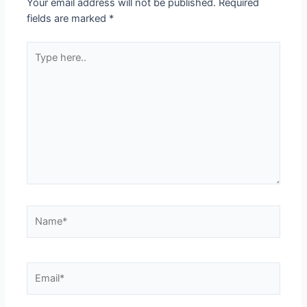
Your email address will not be published.
Required
fields are marked
*
Type
here..
Name*
Email*