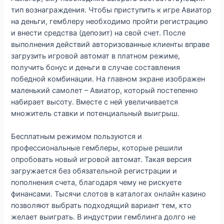
тип вознаграждения. Чтобы приступить к игре Авиатор
на деньги, гемблеру необходимо пройти регистрацию
и внести средства (депозит) на свой счет. После
выполнения действий авторизованные клиенты вправе
загрузить игровой автомат в платном режиме,
получить бонус и деньги в случае составления
победной комбинации. На главном экране изображен
маленький самолет – Авиатор, который постепенно
набирает высоту. Вместе с ней увеличивается
множитель ставки и потенциальный выигрыш.
Бесплатным режимом пользуются и
профессиональные гемблеры, которые решили
опробовать новый игровой автомат. Такая версия
загружается без обязательной регистрации и
пополнения счета, благодаря чему не рискуете
финансами. Тысячи слотов в каталогах онлайн казино
позволяют выбрать подходящий вариант тем, кто
желает выиграть. В индустрии гемблинга долго не