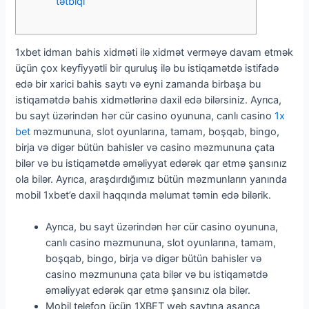
tətbiqi
1xbet idman bahis xidməti ilə xidmət verməyə davam etmək
üçün çox keyfiyyətli bir quruluş ilə bu istiqamətdə istifadə
edə bir xarici bahis saytı və eyni zamanda birbaşa bu
istiqamətdə bahis xidmətlərinə daxil edə bilərsiniz. Ayrıca,
bu sayt üzərindən hər cür casino oyununa, canlı casino
1x
bet
məzmununa, slot oyunlarına, tamam, boşqab, bingo,
birja və digər bütün bahisler və casino məzmununa çata
bilər və bu istiqamətdə əməliyyat edərək qar etmə şansınız
ola bilər. Ayrıca, araşdırdığımız bütün məzmunların yanında
mobil 1xbet’e daxil haqqında məlumat təmin edə bilərik.
Ayrıca, bu sayt üzərindən hər cür casino oyununa,
canlı casino məzmununa, slot oyunlarına, tamam,
boşqab, bingo, birja və digər bütün bahisler və
casino məzmununa çata bilər və bu istiqamətdə
əməliyyat edərək qar etmə şansınız ola bilər.
Mobil telefon üçün 1XBET web saytına asanca