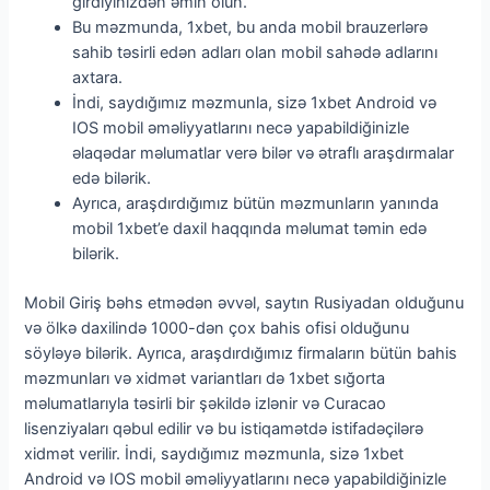
girdiyinizdən əmin olun.
Bu məzmunda, 1xbet, bu anda mobil brauzerlərə
sahib təsirli edən adları olan mobil sahədə adlarını
axtara.
İndi, saydığımız məzmunla, sizə 1xbet Android və
IOS mobil əməliyyatlarını necə yapabildiğinizle
əlaqədar məlumatlar verə bilər və ətraflı araşdırmalar
edə bilərik.
Ayrıca, araşdırdığımız bütün məzmunların yanında
mobil 1xbet’e daxil haqqında məlumat təmin edə
bilərik.
Mobil Giriş bəhs etmədən əvvəl, saytın Rusiyadan olduğunu
və ölkə daxilində 1000-dən çox bahis ofisi olduğunu
söyləyə bilərik. Ayrıca, araşdırdığımız firmaların bütün bahis
məzmunları və xidmət variantları də 1xbet sığorta
məlumatlarıyla təsirli bir şəkildə izlənir və Curacao
lisenziyaları qəbul edilir və bu istiqamətdə istifadəçilərə
xidmət verilir. İndi, saydığımız məzmunla, sizə 1xbet
Android və IOS mobil əməliyyatlarını necə yapabildiğinizle