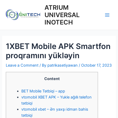
Skip
ATRIUM
to
UNIVERSAL
content
Main
INOTECH
Men
1XBET Mobile APK Smartfon
proqramını yükləyin
Leave a Comment
/ By
patrikasetiyawan
/
October 17, 2023
Content
BET Mobile Tətbiqi – app
vtomobil XBET APK – Yukle ağıllı telefon
tətbiqi
vtomobil xbet – Ən yaxşı idman bahis
tətbiqi