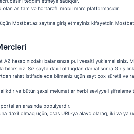
əcrübəsini təqdim etməyə sadiqdir.
olan ən tam və hərtərəfli mobil mərc platformasıdır.
n Mostbet.az saytına giriş etməyiniz kifayətdir. Mostbet 
ərcləri
t AZ hesabınızdakı balansınıza pul vəsaiti yükləməlisiniz. 
bilərsiniz. Siz sayta daxil olduqdan dərhal sonra Giriş link
aytdan rahat istifadə edə bilməniz üçün sayt çox sürətli və r
alikdir və bütün şəxsi məlumatlar hərbi səviyyəli şifrələmə
ortalları arasında populyardır.
a daxil olmaq üçün, əsas URL-yə əlavə olaraq, iki və ya ü