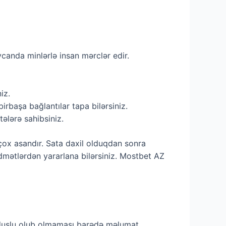
canda minlərlə insan mərclər edir.
iz.
rbaşa bağlantılar tapa bilərsiniz.
ələrə sahibsiniz.
çox asandır. Sata daxil olduqdan sonra
idmətlərdən yararlana bilərsiniz. Mostbet AZ
 uduşlu olub olmaması barədə məlumat