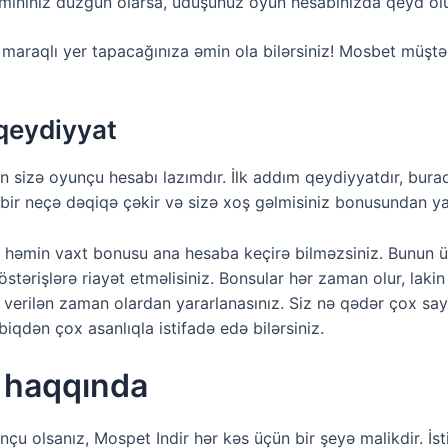
xmininiz düzgün olarsa, uduşunuz oyun hesabınızda qeyd ol
maraqlı yer tapacağınıza əmin ola bilərsiniz! Mosbet müştər
qeydiyyat
sizə oyunçu hesabı lazımdır. İlk addım qeydiyyatdır, bura
 bir neçə dəqiqə çəkir və sizə xoş gəlmisiniz bonusundan ya
 həmin vaxt bonusu ana hesaba keçirə bilməzsiniz. Bunun ü
östərişlərə riayət etməlisiniz. Bonsular hər zaman olur, la
lar verilən zaman olardan yararlanasınız. Siz nə qədər çox s
tbiqdən çox asanlıqla istifadə edə bilərsiniz.
 haqqında
unçu olsanız, Mospet Indir hər kəs üçün bir şeyə malikdir. İs