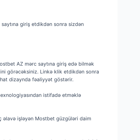
saytına giriş etdikdən sonra sizdən
Mostbet AZ mərc saytına giriş edə bilmək
ini görəcəksiniz. Linkə klik etdikdən sonra
ahat dizaynda fəaliyyət göstərir.
 texnologiyasından istifadə etməklə
ç əlavə işləyən Mostbet güzgüləri daim