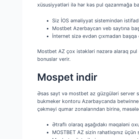
xüsusiyyətləri ilə hər kəs pul qazanmağa baş
Siz İOS əməliyyat sistemindən istifad
Mostbet Azerbaycan veb saytına baş 
İnternet sizə evdən çıxmadan başqa 
Mostbet AZ çox istəkləri nəzərə alaraq pul
bonuslar verir.
Mospet indir
Əsas sayt və mostbet az güzgüləri server se
bukmeker kontoru Azərbaycanda betwinner y
çəkməyi qumar zonalarından birinə, məsələ
Ətraflı olaraq aşağıdakı məqaləni oxu
MOSTBET AZ sizin rahatlıqınız üçün s