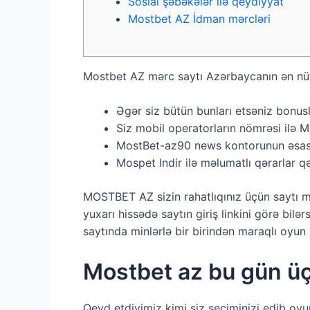
Sosial şəbəkələr ilə qeydiyyat
Mostbet AZ İdman mərcləri
Mostbet AZ mərc saytı Azərbaycanın ən nüfuz
Əgər siz bütün bunları etsəniz bonus
Siz mobil operatorların nömrəsi ilə M
MostBet-az90 news kontorunun əsas sə
Mospet Indir ilə məlumatlı qərarlar q
MOSTBET AZ sizin rahatlıqınız üçün saytı m
yuxarı hissədə saytın giriş linkini görə bil
saytında minlərlə bir birindən maraqlı oyun n
Mostbet az bu gün üç
Qeyd etdiyimiz kimi siz seçiminizi edib oy