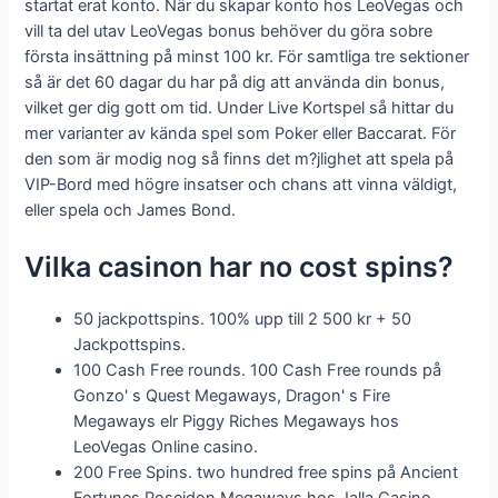
startat erat konto. När du skapar konto hos LeoVegas och
vill ta del utav LeoVegas bonus behöver du göra sobre
första insättning på minst 100 kr. För samtliga tre sektioner
så är det 60 dagar du har på dig att använda din bonus,
vilket ger dig gott om tid. Under Live Kortspel så hittar du
mer varianter av kända spel som Poker eller Baccarat. För
den som är modig nog så finns det m?jlighet att spela på
VIP-Bord med högre insatser och chans att vinna väldigt,
eller spela och James Bond.
Vilka casinon har no cost spins?
50 jackpottspins. 100% upp till 2 500 kr + 50
Jackpottspins.
100 Cash Free rounds. 100 Cash Free rounds på
Gonzo' s Quest Megaways, Dragon' s Fire
Megaways elr Piggy Riches Megaways hos
LeoVegas Online casino.
200 Free Spins. two hundred free spins på Ancient
Fortunes Poseidon Megaways hos Jalla Casino.