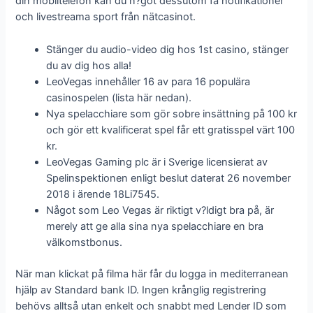
din mobiltelefon kan du n?got dessutom få notifikationer
och livestreama sport från nätcasinot.
Stänger du audio-video dig hos 1st casino, stänger
du av dig hos alla!
LeoVegas innehåller 16 av para 16 populära
casinospelen (lista här nedan).
Nya spelacchiare som gör sobre insättning på 100 kr
och gör ett kvalificerat spel får ett gratisspel värt 100
kr.
LeoVegas Gaming plc är i Sverige licensierat av
Spelinspektionen enligt beslut daterat 26 november
2018 i ärende 18Li7545.
Något som Leo Vegas är riktigt v?ldigt bra på, är
merely att ge alla sina nya spelacchiare en bra
välkomstbonus.
När man klickat på filma här får du logga in mediterranean
hjälp av Standard bank ID. Ingen krånglig registrering
behövs alltså utan enkelt och snabbt med Lender ID som