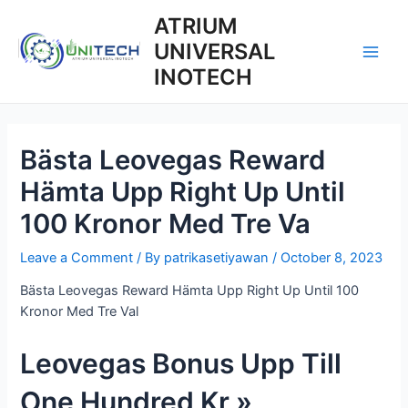
Skip
ATRIUM
to
UNIVERSAL
content
Main
INOTECH
Men
Bästa Leovegas Reward
Hämta Upp Right Up Until
100 Kronor Med Tre Va
Leave a Comment
/ By
patrikasetiyawan
/
October 8, 2023
Bästa Leovegas Reward Hämta Upp Right Up Until 100
Kronor Med Tre Val
Leovegas Bonus Upp Till
One Hundred Kr »