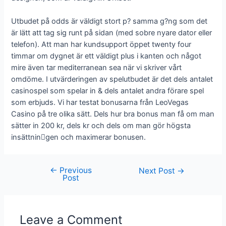
Utbudet på odds är väldigt stort p? samma g?ng som det
är lätt att tag sig runt på sidan (med sobre nyare dator eller
telefon). Att man har kundsupport öppet twenty four
timmar om dygnet är ett väldigt plus i kanten och något
mire även tar mediterranean sea när vi skriver vårt
omdöme. I utvärderingen av spelutbudet är det dels antalet
casinospel som spelar in & dels antalet andra förare spel
som erbjuds. Vi har testat bonusarna från LeoVegas
Casino på tre olika sätt. Dels hur bra bonus man få om man
sätter in 200 kr, dels kr och dels om man gör högsta
insättnin￾gen och maximerar bonusen.
←
Previous
Post
Next Post
→
Post
navigation
Leave a Comment