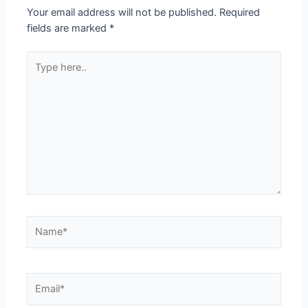
Your email address will not be published.
Required
fields are marked
*
Type
here..
Name*
Email*