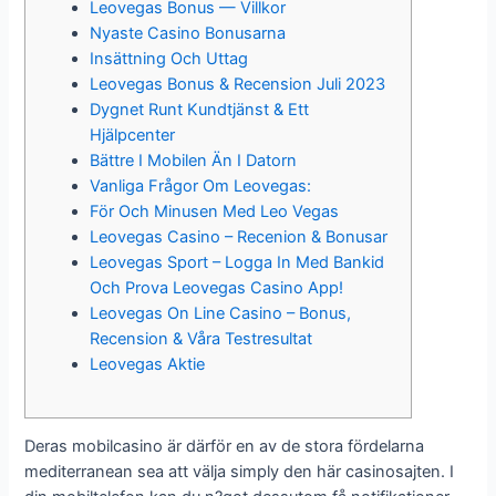
Leovegas Bonus — Villkor
Nyaste Casino Bonusarna
Insättning Och Uttag
Leovegas Bonus & Recension Juli 2023
Dygnet Runt Kundtjänst & Ett
Hjälpcenter
Bättre I Mobilen Än I Datorn
Vanliga Frågor Om Leovegas:
För Och Minusen Med Leo Vegas
Leovegas Casino – Recenion & Bonusar
Leovegas Sport – Logga In Med Bankid
Och Prova Leovegas Casino App!
Leovegas On Line Casino – Bonus,
Recension & Våra Testresultat
Leovegas Aktie
Deras mobilcasino är därför en av de stora fördelarna
mediterranean sea att välja simply den här casinosajten. I