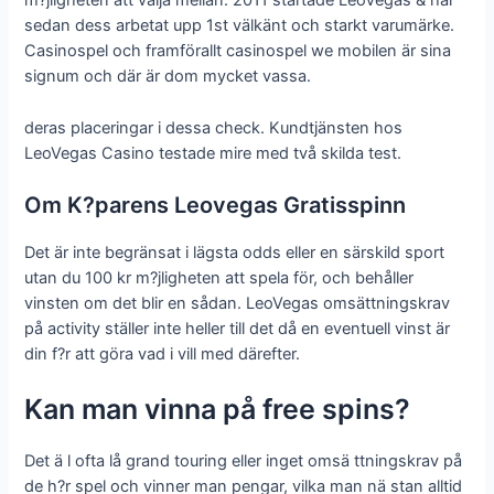
m?jligheten att välja mellan. 2011 startade LeoVegas & har
sedan dess arbetat upp 1st välkänt och starkt varumärke.
Casinospel och framförallt casinospel we mobilen är sina
signum och där är dom mycket vassa.
deras placeringar i dessa check. Kundtjänsten hos
LeoVegas Casino testade mire med två skilda test.
Om K?parens Leovegas Gratisspinn
Det är inte begränsat i lägsta odds eller en särskild sport
utan du 100 kr m?jligheten att spela för, och behåller
vinsten om det blir en sådan. LeoVegas omsättningskrav
på activity ställer inte heller till det då en eventuell vinst är
din f?r att göra vad i vill med därefter.
Kan man vinna på free spins?
Det ä l ofta lå grand touring eller inget omsä ttningskrav på
de h?r spel och vinner man pengar, vilka man nä stan alltid