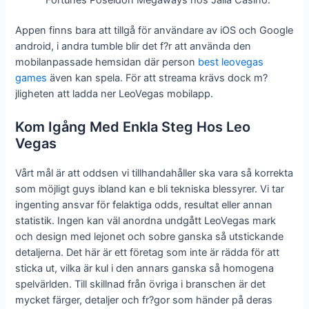
Appen finns bara att tillgå för användare av iOS och Google
android, i andra tumble blir det f?r att använda den
mobilanpassade hemsidan där person
best leovegas
games
även kan spela. För att streama krävs dock m?
jligheten att ladda ner LeoVegas mobilapp.
Kom Igång Med Enkla Steg Hos Leo
Vegas
Vårt mål är att oddsen vi tillhandahåller ska vara så korrekta
som möjligt guys ibland kan e bli tekniska blessyrer. Vi tar
ingenting ansvar för felaktiga odds, resultat eller annan
statistik. Ingen kan väl anordna undgått LeoVegas mark
och design med lejonet och sobre ganska så utstickande
detaljerna. Det här är ett företag som inte är rädda för att
sticka ut, vilka är kul i den annars ganska så homogena
spelvärlden. Till skillnad från övriga i branschen är det
mycket färger, detaljer och fr?gor som händer på deras