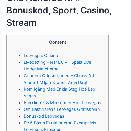
Bonuskod, Sport, Casino,
Stream
Content
Leovegas Casino
Livebetting – När Du Vill Spela Live
Under Matcherna!
Comeon Oddsmiljonen – Chans Att
Vinna 1 Miljon Kronor Varje Dag!
Kom Igång Med Enkla Steg Hos Leo
Vegas
Funktioner & Marknader Hos Leovegas
Om Best?llarens Leovegas Gratisspinn
Bonuskod Leovegas
De 5 Bästa Funktionerna Exempelvis
Leovegas Erbjuder