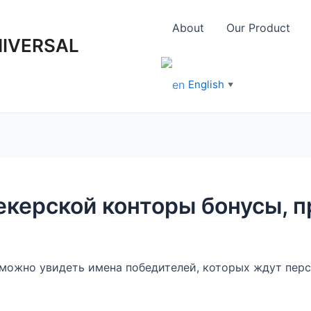
About
Our Product
NIVERSAL
English
▼
екерской конторы бонусы, 
 можно увидеть имена победителей, которых ждут перс