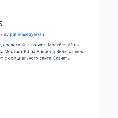
S
/ By
patrikasetiyawan
д средств Как скачать Мостбет УЗ на
ие Мостбет КЗ на Андроид Виды ставок
т с официального сайта Скачать