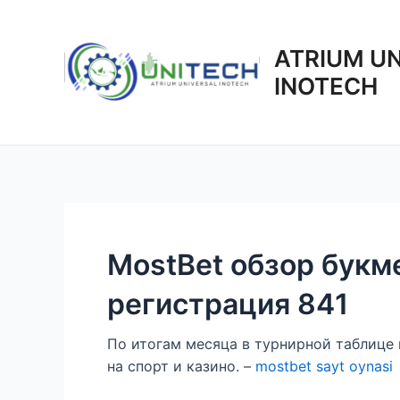
Skip
to
ATRIUM U
content
INOTECH
MostBet обзор букм
регистрация 841
По итогам месяца в турнирной таблице
на спорт и казино. –
mostbet sayt oynasi