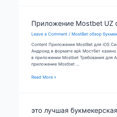
Приложение Mostbet UZ 
Leave a Comment
/
MostBet обзор букме
Content Приложение MostBet для iOS Си
Андроид в формате apk Мостбет казино
в приложении Mostbet Требования для 
приложение Mostbet …
Приложение
Read More »
Mostbet
UZ
скачать
на
это лучшая букмекерская
Андроид
APK,