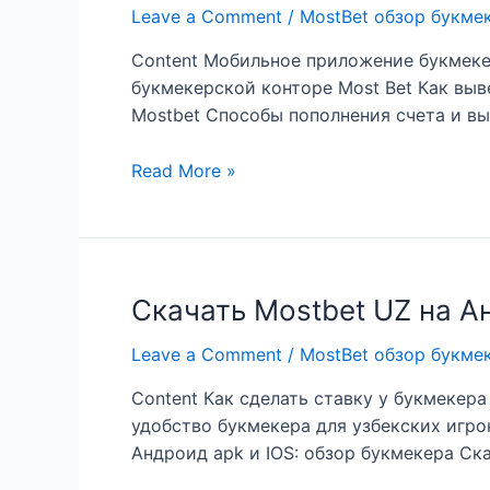
Leave a Comment
/
MostBet обзор букме
Айфон
IOS
Content Мобильное приложение букмеке
букмекерской конторе Most Bet Как выв
Mostbet Способы пополнения счета и вы
это
Read More »
лучшая
букмекерская
контора
и
Скачать Mostbet UZ на А
онлайн
казино
Leave a Comment
/
MostBet обзор букме
Content Как сделать ставку у букмекера
удобство букмекера для узбекских игрок
Андроид apk и IOS: обзор букмекера Ск