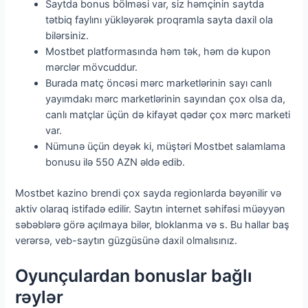
Saytda bonus bölməsi var, siz həmçinin saytda
tətbiq faylını yükləyərək proqramla sayta daxil ola
bilərsiniz.
Mostbet platformasında həm tək, həm də kupon
mərclər mövcuddur.
Burada matç öncəsi mərc marketlərinin sayı canlı
yayımdakı mərc marketlərinin sayından çox olsa da,
canlı matçlar üçün də kifayət qədər çox mərc marketi
var.
Nümunə üçün deyək ki, müştəri Mostbet salamlama
bonusu ilə 550 AZN əldə edib.
Mostbet kazino brendi çox sayda regionlarda bəyənilir və
aktiv olaraq istifadə edilir. Saytın internet səhifəsi müəyyən
səbəblərə görə açılmaya bilər, bloklanma və s. Bu hallar baş
verərsə, veb-saytın güzgüsünə daxil olmalısınız.
Oyunçulardan bonuslar bağlı
rəylər