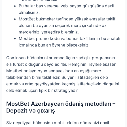
Bu hallar baş verərsə, veb-saytın güzgüsünə daxil
olmalısınız.
MostBet bukmeker tərfindən yüksək əmsallar təklif
olunan bu oyunları seçərək mərc şirkətində öz
mərclərinizi yerləşdirə bilərsiniz.
Mostbet promo kodu və bonus təkliflərinin bu əhatəli
icmalında bunları öyrənə biləcəksiniz!
Çox insan büdcələrini artırmaq üçün sadiqlik proqramının
əla fürsət olduğunu qeyd edirlər. Həmçinin, rəylərə əsasən
Mostbet onlayn oyun sənayesində ən aşağı mərc
tələblərindən birini təklif edir. Bu yeni istifadəçiləri cəlb
etmək və artıq qeydiyyatdan keçmiş istifadəçilərin diqqətini
cəlb etmək üçün tipik bir strategiyadır.
MostBet Azerbaycan ödəniş metodları –
Depozit və çıxarış
Siz qeydiyyat bölməsinə mobil telefon nömrənizi daxil