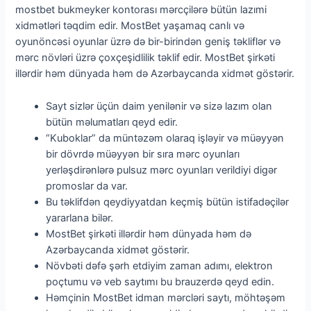
mostbet bukmeyker kontorası mərcçilərə bütün lazımi
xidmətləri təqdim edir. MostBet yaşamaq canlı və
oyunöncəsi oyunlar üzrə də bir-birindən geniş təkliflər və
mərc növləri üzrə çoxçeşidlilik təklif edir. MostBet şirkəti
illərdir həm dünyada həm də Azərbaycanda xidmət göstərir.
Sayt sizlər üçün daim yenilənir və sizə lazım olan
bütün məlumatları qeyd edir.
“Kuboklar” da müntəzəm olaraq işləyir və müəyyən
bir dövrdə müəyyən bir sıra mərc oyunları
yerləşdirənlərə pulsuz mərc oyunları verildiyi digər
promoslar da var.
Bu təklifdən qeydiyyatdan keçmiş bütün istifadəçilər
yararlana bilər.
MostBet şirkəti illərdir həm dünyada həm də
Azərbaycanda xidmət göstərir.
Növbəti dəfə şərh etdiyim zaman adımı, elektron
poçtumu və veb saytımı bu brauzerdə qeyd edin.
Həmçinin MostBet idman mərcləri saytı, möhtəşəm