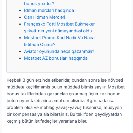
bonus yoxdur?
İdman mərcləri haqqında
Canlı İdman Mərcləri
Françesko Totti Mostbet Bukmeker
şirkəti-nın yeni nümayəndəsi oldu
Mostbet Promo Kod Nədir Və Nəcə
Istifadə Olunur?
Aviator oyununda necə qazanmalı?
Mostbet AZ bonusları haqqında
Keşbek 3 gün ərzində etibarlıdır, bundan sonra isə növbəti
müddətə keçirilməmiş pulun müddəti bitmiş sayılır. Mostbet
bonus təkliflərindən qazancları çıxarmaq üçün kazinonun
bütün oyun tələblərinə əməl etməlisiniz. Əgər nədə isə
problem olsa və məbləğ yavaş-yavüş tükənirsə, müəyyən
bir kompensasiya ala bilərsiniz. Bu təklifdən qeydiyyatdan
keçmiş bütün istifadəçilər yararlana bilər.