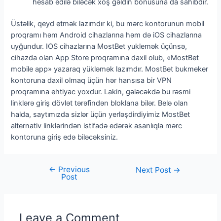
hesab edilə biləcək xoş gəldin bonusuna da sahibdir.
Üstəlik, qeyd etmək lazımdır ki, bu mərc kontorunun mobil
proqramı həm Android cihazlarına həm də iOS cihazlarına
uyğundur. IOS cihazlarına MostBet yuklemək üçünsə,
cihazda olan App Store proqramına daxil olub, «MostBet
mobile app» yazaraq yükləmək lazımdır. MostBet bukmeker
kontoruna daxil olmaq üçün hər hansısa bir VPN
proqramına ehtiyac yoxdur. Lakin, gələcəkdə bu rəsmi
linklərə giriş dövlət tərəfindən bloklana bilər. Belə olan
halda, saytımızda sizlər üçün yerləşdirdiyimiz MostBet
alternativ linklərindən istifadə edərək asanlıqla mərc
kontoruna giriş edə biləcəksiniz.
←
Previous
Post
Next Post
→
Post
navigation
Leave a Comment