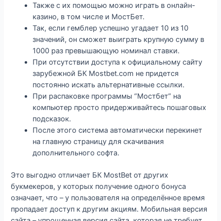
Также с их помощью можно играть в онлайн-
казино, в том числе и МостБет.
Так, если гемблер успешно угадает 10 из 10
значений, он сможет выиграть крупную сумму в
1000 раз превышающую номинал ставки.
При отсутствии доступа к официальному сайту
зарубежной БК Mostbet.com не придется
постоянно искать альтернативные ссылки.
При распаковке программы “Мостбет” на
компьютер просто придерживайтесь пошаговых
подсказок.
После этого система автоматически перекинет
на главную страницу для скачивания
дополнительного софта.
Это выгодно отличает БК MostBet от других
букмекеров, у которых получение одного бонуса
означает, что – у пользователя на определённое время
пропадает доступ к другим акциям. Мобильная версия
сайта – упрощенная версия сайта, которая не требует