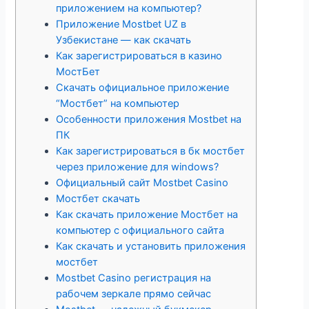
приложением на компьютер?
Приложение Mostbet UZ в
Узбекистане — как скачать
Как зарегистрироваться в казино
МостБет
Скачать официальное приложение
“Мостбет” на компьютер
Особенности приложения Mostbet на
ПК
Как зарегистрироваться в бк мостбет
через приложение для windows?
Oфициaльный caйт Mostbet Casino
Мостбет скачать
Как скачать приложение Мостбет на
компьютер с официального сайта
Как скачать и установить приложения
мостбет
Mostbet Casino регистрация на
рабочем зеркале прямо сейчас