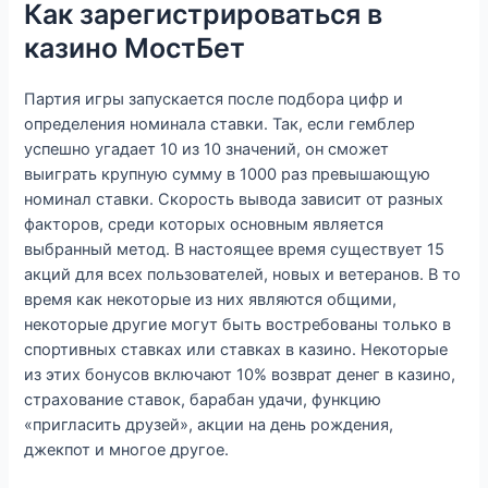
Как зарегистрироваться в
казино МостБет
Партия игры запускается после подбора цифр и
определения номинала ставки. Так, если гемблер
успешно угадает 10 из 10 значений, он сможет
выиграть крупную сумму в 1000 раз превышающую
номинал ставки. Скорость вывода зависит от разных
факторов, среди которых основным является
выбранный метод. В настоящее время существует 15
акций для всех пользователей, новых и ветеранов. В то
время как некоторые из них являются общими,
некоторые другие могут быть востребованы только в
спортивных ставках или ставках в казино. Некоторые
из этих бонусов включают 10% возврат денег в казино,
страхование ставок, барабан удачи, функцию
«пригласить друзей», акции на день рождения,
джекпот и многое другое.