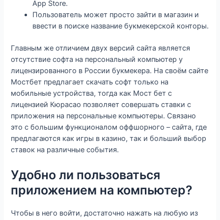
App Store.
Пользователь может просто зайти в магазин и
ввести в поиске название букмекерской конторы.
Главным же отличием двух версий сайта является
отсутствие софта на персональный компьютер у
лицензированного в России букмекера. На своём сайте
Мостбет предлагает скачать софт только на
мобильные устройства, тогда как Мост бет с
лицензией Кюрасао позволяет совершать ставки с
приложения на персональные компьютеры. Связано
это с большим функционалом оффшорного – сайта, где
предлагаются как игры в казино, так и больший выбор
ставок на различные события.
Удобно ли пользоваться
приложением на компьютер?
Чтобы в него войти, достаточно нажать на любую из