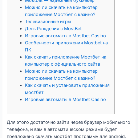
Mostbet — надежный букмекер
Можно ли скачать на компьютер
приложение Мостбет с казино?
Телевизионные игры
День Рождения с MostBet
Игpoвыe aвтoмaты в Mostbet Casino
Особенности приложения Mostbet на
ПК
Как скачать приложение Мостбет на
компьютер с официального сайта
Можно ли скачать на компьютер
приложение Мостбет с казино?
Как скачать и установить приложения
мостбет
Игpoвыe aвтoмaты в Mostbet Casino
Для этого достаточно зайти через браузер мобильного
телефона, и вам в автоматическом режиме будет
предложено скачать мостбет программу для android.