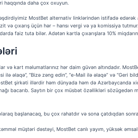
ri haqqında daha çox oxuyun.
əşdirdiyimiz MostBet alternativ linklərindən istifadə edərək
it və çıxarış üçün hər – hansı vergi və ya komissiya tutmur
arda faiz tuta bilər. Adətən kartla çıxarışlara 10% miqdarın
ləri
 və kart məlumatlarınız hər daim güvən altındadır. MostBetl
lə əlaqə”, “Bizə zəng edin”, “e-Mail ilə əlaqə” və “Geri bildi
Bet şirkəti illərdir həm dünyada həm də Azərbaycanda xidm
ağı bacarıb. Saytın bir çox müsbət özəllikləri sözügedən 
laraq başlanacaq, bu çox rahatdır və sona çatdıqdan sonra d
ükəmməl müştəri dəstəyi, MostBet canlı yayım, yüksək əmsal