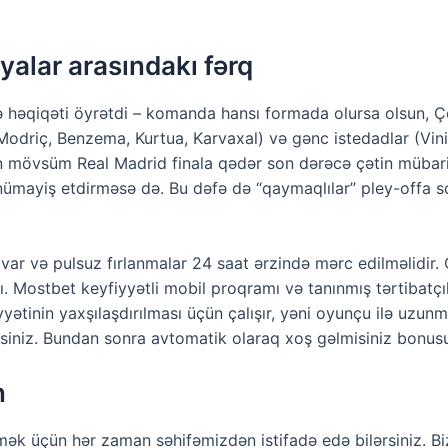
yalar arasındakı fərq
ə həqiqəti öyrətdi – komanda hansı formada olursa olsun, Çe
r (Modriç, Benzema, Kurtua, Karvaxal) və gənc istedadlar (Vin
 mövsüm Real Madrid finala qədər son dərəcə çətin mübarizə
ümayiş etdirməsə də. Bu dəfə də “qaymaqlılar” pley-offa so
ar və pulsuz fırlanmalar 24 saat ərzində mərc edilməlidir.
 Mostbet keyfiyyətli mobil proqramı və tanınmış tərtibatçıla
yətinin yaxşılaşdırılması üçün çalışır, yəni oyunçu ilə uzu
iniz. Bundan sonra avtomatik olaraq xoş gəlmisiniz bonusu
n
ək üçün hər zaman səhifəmizdən istifadə edə bilərsiniz. B