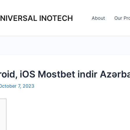
NIVERSAL INOTECH
About
Our Pr
oid, iOS Mostbet indir Azər
October 7, 2023