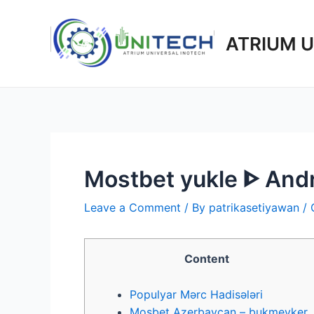
Skip
to
ATRIUM U
content
Mostbet yukle ᐈ Andr
Leave a Comment
/ By
patrikasetiyawan
/
Content
Populyar Mərc Hadisələri
Mosbet Azerbaycan – bukmeyker