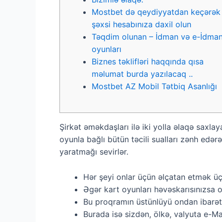
Mostbet də qeydiyyatdan keçərək
şəxsi hesabınıza daxil olun
Təqdim olunan – İdman və e-İdma
oyunları
Biznes təklifləri haqqında qısa
məlumat burda yazılacaq ..
Mostbet AZ Mobil Tətbiq Asanlığı
Şirkət əməkdaşları ilə iki yolla əlaqə saxl
oyunla bağlı bütün təcili sualları zənh edə
yaratmağı sevirlər.
Hər şeyi onlar üçün əlçatan etmək ü
Əgər kart oyunları həvəskarısınızsa 
Bu proqramın üstünlüyü ondan ibarət
Burada isə sizdən, ölkə, valyuta e-Mai