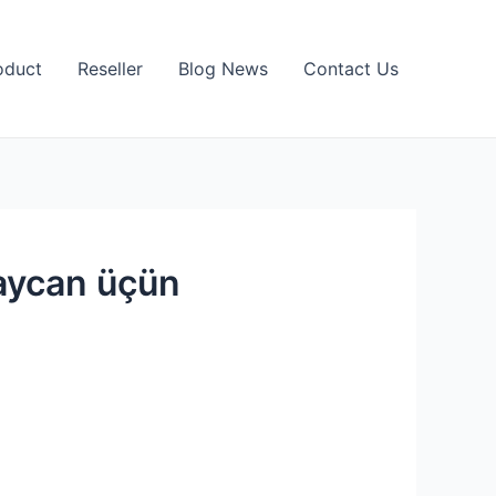
oduct
Reseller
Blog News
Contact Us
baycan üçün