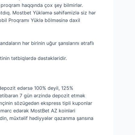
 proqram haqqında çox şey bilmirlər.
tdıq. Mostbet Yükləmə səhifəmizlə siz hər
bil Proqramı Yüklə bölməsinə daxil
aların hər birinin uğur şanslarını ətraflı
nin tətbiqlərdə dəstəkləridir.
 depozit edərsə 100% deyil, 125%
 etibarən 7 gün ərzində depozit etmək
mçinin sözügedən ekspress tipli kuponlar
a mərc edərək MostBet AZ koinləri
in, müxtəlif hədiyyələr qazanma şansına