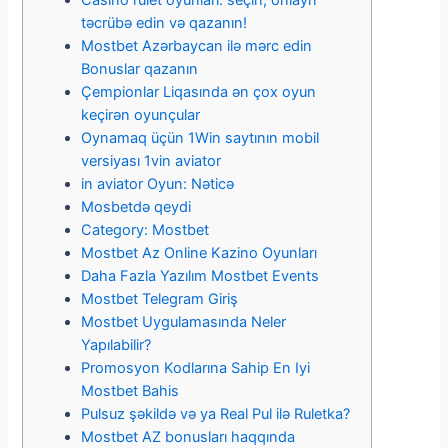
təcrübə edin və qazanın!
Mostbet Azərbaycan ilə mərc edin
Bonuslar qazanın
Çempionlar Liqasında ən çox oyun
keçirən oyunçular
Oynamaq üçün 1Win saytının mobil
versiyası 1vin aviator
in aviator Oyun: Nəticə
Mosbetdə qeydi
Category: Mostbet
Mostbet Az Online Kazino Oyunları
Daha Fazla Yazılım Mostbet Events
Mostbet Telegram Giriş
Mostbet Uygulamasında Neler
Yapılabilir?
Promosyon Kodlarına Sahip En Iyi
Mostbet Bahis
Pulsuz şəkildə və ya Real Pul ilə Ruletka?
Mostbet AZ bonusları haqqında