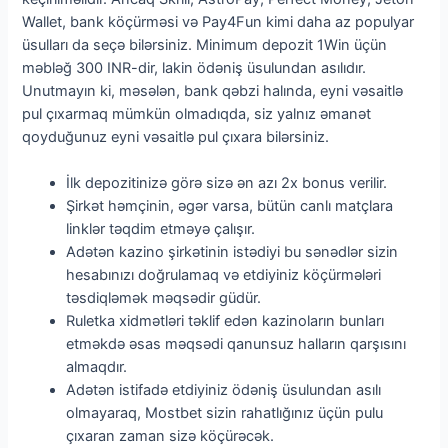
Wallet, bank köçürməsi və Pay4Fun kimi daha az populyar
üsulları da seçə bilərsiniz. Minimum depozit 1Win üçün
məbləğ 300 INR-dir, lakin ödəniş üsulundan asılıdır.
Unutmayın ki, məsələn, bank qəbzi halında, eyni vəsaitlə
pul çıxarmaq mümkün olmadıqda, siz yalnız əmanət
qoyduğunuz eyni vəsaitlə pul çıxara bilərsiniz.
İlk depozitinizə görə sizə ən azı 2x bonus verilir.
Şirkət həmçinin, əgər varsa, bütün canlı matçlara
linklər təqdim etməyə çalışır.
Adətən kazino şirkətinin istədiyi bu sənədlər sizin
hesabınızı doğrulamaq və etdiyiniz köçürmələri
təsdiqləmək məqsədir güdür.
Ruletka xidmətləri təklif edən kazinoların bunları
etməkdə əsas məqsədi qanunsuz halların qarşısını
almaqdır.
Adətən istifadə etdiyiniz ödəniş üsulundan asılı
olmayaraq, Mostbet sizin rahatlığınız üçün pulu
çıxaran zaman sizə köçürəcək.