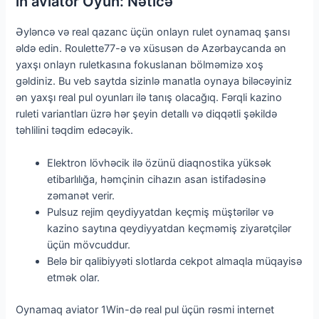
in aviator Oyun: Nəticə
Əyləncə və real qazanc üçün onlayn rulet oynamaq şansı
əldə edin. Roulette77-ə və xüsusən də Azərbaycanda ən
yaxşı onlayn ruletkasına fokuslanan bölməmizə xoş
gəldiniz. Bu veb saytda sizinlə manatla oynaya biləcəyiniz
ən yaxşı real pul oyunları ilə tanış olacağıq. Fərqli kazino
ruleti variantları üzrə hər şeyin detallı və diqqətli şəkildə
təhlilini təqdim edəcəyik.
Elektron lövhəcik ilə özünü diaqnostika yüksək
etibarlılığa, həmçinin cihazın asan istifadəsinə
zəmanət verir.
Pulsuz rejim qeydiyyatdan keçmiş müştərilər və
kazino saytına qeydiyyatdan keçməmiş ziyarətçilər
üçün mövcuddur.
Belə bir qalibiyyəti slotlarda cekpot almaqla müqayisə
etmək olar.
Oynamaq aviator 1Win-də real pul üçün rəsmi internet