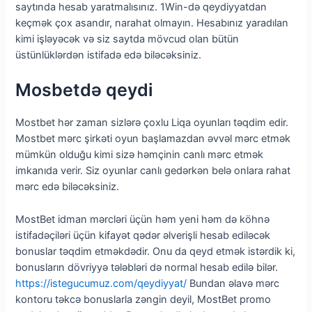
saytında hesab yaratmalısınız. 1Win-də qeydiyyatdan
keçmək çox asandır, narahat olmayın. Hesabınız yaradılan
kimi işləyəcək və siz saytda mövcud olan bütün
üstünlüklərdən istifadə edə biləcəksiniz.
Mosbetdə qeydi
Mostbet hər zaman sizlərə çoxlu Liqa oyunları təqdim edir.
Mostbet mərc şirkəti oyun başlamazdan əvvəl mərc etmək
mümkün olduğu kimi sizə həmçinin canlı mərc etmək
imkanıda verir. Siz oyunlar canlı gedərkən belə onlara rahat
mərc edə biləcəksiniz.
MostBet idman mərcləri üçün həm yeni həm də köhnə
istifadəçiləri üçün kifayət qədər əlverişli hesab ediləcək
bonuslar təqdim etməkdədir. Onu da qeyd etmək istərdik ki,
bonusların dövriyyə tələbləri də normal hesab edilə bilər.
https://istegucumuz.com/qeydiyyat/
Bundan əlavə mərc
kontoru təkcə bonuslarla zəngin deyil, MostBet promo