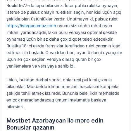
Roulette77-də tapa bilərsiniz. İstər pul ilə ruletka oynayın,
istərsə də pulsuz onlayn ruletkanı seçin, hər ikisi üçün açıq
şəkildə olan üstünlüklər vardır. Unutmayın ki, pulsuz rulet
https://istegucumuz.com
oyunu sizə daha rahat oyun
imkanı yaradacaqdır, lakin pullu versiyası optimal şəkildə
oynamaq üçün bir az daha çox diqqət tələb edəcəkdir.
Ruletka 18-ci əsrdə fransızlar tərəfindən rulet çarxının icad
edilməsi ilə başladı. O vaxtdan bəri, oyun özlərini oyunçular
üçün ən çox seçilən versiya olaraq quran bir çox
yeniləmələrə və versiyaya sahib idi.
Lakin, bundan dərhal sonra, onlar real pul kimi çıxarıla
biləcəklər. Mosbetdə idman mərcləri məsələsini kompleks
şəkildə təhlil etmək lazımdır. Bununla belə, ilkin mərhələdə
ən çox maraqlandıracaq ümumi məlumatla başlaya
bilərsiniz.
Mostbet Azərbaycan ilə mərc edin
Bonuslar qazanın