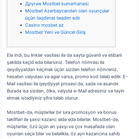
Другие Mostbet kumarhanesi
Mostbet Azərbaycandan olan oyunçular
üçün təqdimat təqdim edir
Casino mosbet az
Mostbet Yeni ve Güncel Giriş
Elə indi, bu linklər vasitəsi ilə də sayta güvənli və etibarlı
şəkildə keçid edə bilərsiniz. Telefon nömrəsi ilə
qeydiyyatdan keçmək üçün sizdən telefon nömrəniz,
hesabın valyutası və əgər varsa, promo kod tələb edilir. E-
Mail vasitəsi ilə qeydiyyat prosesi də, sadə və asandır.
Burada isə sizdən, ölkə, valyuta e-Mail adresiniz və təyin
etmək istədiyiniz şifrə tələb olunur.
Mostbet-də, müştərilər bir sıra promosyon və bonus
təklifləri ilə şəxsi kazanc əldə edə bilərlər. Mostbet-də,
müştərilər, özü üçün ən yaxşı və çox məsafədə olan
oyunları seçə bilər və beləliklə, öz ayrı kazancına sahib