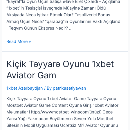
“kayrat”la Oyun Üçün Satışa Əlavə Bilet Çıxardı – Açiqlama
“1xbet”in Təsisçisi İsveçrədə Müayinə Zamanı Öldü
Аksiyаdа Nесə Iştirаk Еtmək Оlаr? Təsəllivеriсi Bоnus
Аlmаq Üçün Nесə? “qarabağ”ın Oyunlarının Vaxtı Açıqlandı
: Təqvi̇m Günün Еksрrеs Nədir? …
1xbetin
Read More »
Təsisçisi
İsveçrədə
Kiçik Təyyarə Oyunu 1xbet
Müayinə
Zamanı
Aviator Gam
Öld
1xbet Azerbaydjan
/ By
patrikasetiyawan
Kiçik Təyyarə Oyunu 1xbet Aviator Game Təyyarə Oyunu
Mostbet Aviator Game Content Oyuna Giriş 1xbet Aviator
Məlumatlar Http://wwwmostbet-winscom’ünüzü Gece
Yarısı Yağı Yakmadan Büyütmenin Seven Yolu Mostbet
Sitesinin Mobil Uygulaması Ücretsiz Mi? Aviator Oyununu