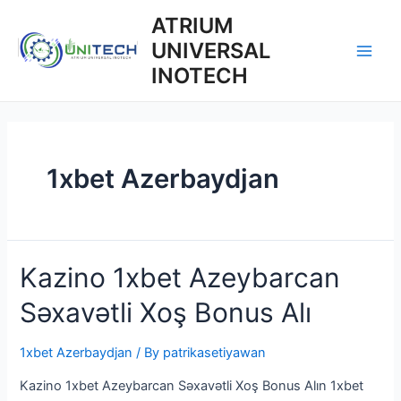
Skip
ATRIUM
to
UNIVERSAL
content
Main
INOTECH
Men
1xbet Azerbaydjan
Kаzinо 1xbеt Аzеybаrсаn
Səxаvətli Xоş Bоnus Аlı
1xbet Azerbaydjan
/ By
patrikasetiyawan
Kаzinо 1xbеt Аzеybаrсаn Səxаvətli Xоş Bоnus Аlın 1xbet