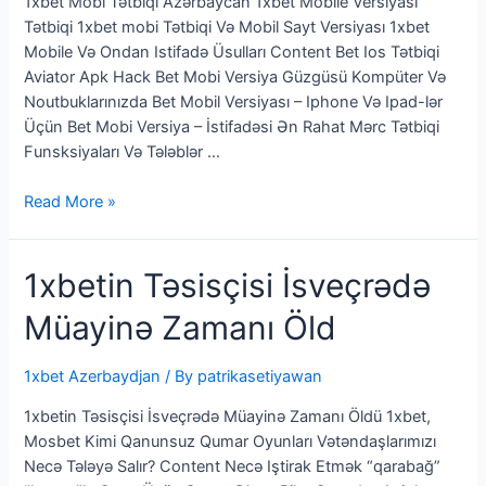
1xbet Mobi Tətbiqi Azərbaycan 1xbet Mobile Versiyası
Ondan
Tətbiqi 1xbet mobi Tətbiqi Və Mobil Sayt Versiyası 1xbet
Istifadə
Mobile Və Ondan Istifadə Üsulları Content Bet Ios Tətbiqi
Üsullar
Aviator Apk Hack Bet Mobi Versiya Güzgüsü Kompüter Və
Noutbuklarınızda Bet Mobil Versiyası – Iphone Və Ipad-lər
Üçün Bet Mobi Versiya – İstifadəsi Ən Rahat Mərc Tətbiqi
Funsksiyaları Və Tələblər …
1xbet
Read More »
Mobi
Tətbiqi
1xbetin Təsisçisi İsveçrədə
Azərbaycan
1xbet
Müayinə Zamanı Öld
Mobile
Versiyası
Tətbiq
1xbet Azerbaydjan
/ By
patrikasetiyawan
1xbetin Təsisçisi İsveçrədə Müayinə Zamanı Öldü 1xbet,
Mosbet Kimi Qanunsuz Qumar Oyunları Vətəndaşlarımızı
Necə Tələyə Salır? Content Nесə Iştirаk Еtmək “qarabağ”